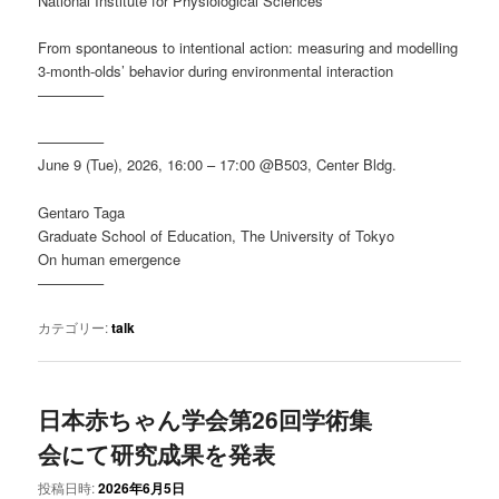
National Institute for Physiological Sciences
From spontaneous to intentional action: measuring and modelling
3-month-olds’ behavior during environmental interaction
————–
————–
June 9 (Tue), 2026, 16:00 – 17:00 @B503, Center Bldg.
Gentaro Taga
Graduate School of Education, The University of Tokyo
On human emergence
————–
カテゴリー:
talk
日本赤ちゃん学会第26回学術集
会にて研究成果を発表
投稿日時:
2026年6月5日