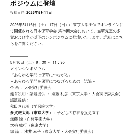
ポジウムに登壇
投稿日時:
2026年5月11日
2026年5月16日（土）-17日（日）に東京大学主催でオンラインに
て開催される日本保育学会 第79回大会において、当研究室の多
賀および李が以下のシンポジウムに登壇いたします。詳細は
こち
ら
をご覧ください。
————–
5月16日（土）9：30 ～ 11：30
メインシンポジウム
『あらゆる学問は保育につながる』
－あらゆる学問を保育につなげるための一試論－
企 画： 大会実行委員会
趣旨説明・話題提供 ： 遠藤 利彦（東京大学・大会実行委員会）
話題提供：
秋田喜代美（学習院大学）
多賀厳太郎（東京大学）
：子どもの存在を捉え直す
無藤 隆（白梅学園大学）
大桃 敏行（東京大学）
総 論： 浅井 幸子（東京大学・大会実行委員会）