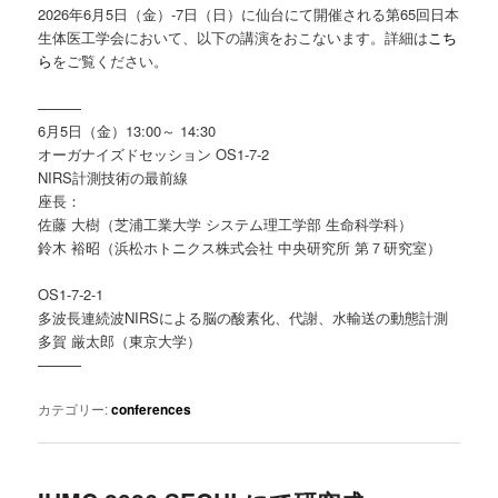
2026年6月5日（金）-7日（日）に仙台にて開催される第65回日本
生体医工学会において、以下の講演をおこないます。詳細は
こち
ら
をご覧ください。
———
6月5日（金）13:00～ 14:30
オーガナイズドセッション OS1-7-2
NIRS計測技術の最前線
座長：
佐藤 大樹（芝浦工業大学 システム理工学部 生命科学科）
鈴木 裕昭（浜松ホトニクス株式会社 中央研究所 第７研究室）
OS1-7-2-1
多波長連続波NIRSによる脳の酸素化、代謝、水輸送の動態計測
多賀 厳太郎（東京大学）
———
カテゴリー:
conferences