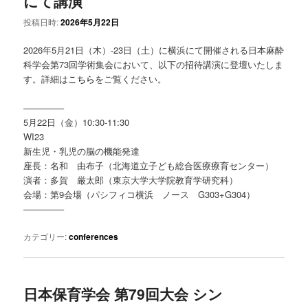
にて講演
投稿日時:
2026年5月22日
2026年5月21日（木）-23日（土）に横浜にて開催される日本麻酔
科学会第73回学術集会において、以下の招待講演に登壇いたしま
す。詳細は
こちら
をご覧ください。
————–
5月22日（金）10:30-11:30
WI23
新生児・乳児の脳の機能発達
座長：名和 由布子（北海道立子ども総合医療療育センター）
演者：多賀 厳太郎（東京大学大学院教育学研究科）
会場：第9会場（パシフィコ横浜 ノース G303+G304）
————–
カテゴリー:
conferences
日本保育学会 第79回大会 シン