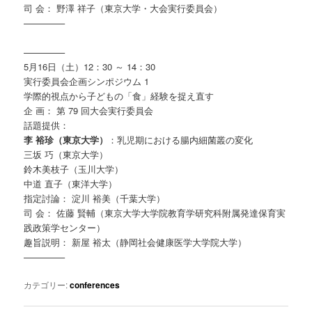
司 会： 野澤 祥子（東京大学・大会実行委員会）
————–
————–
5月16日（土）12：30 ～ 14：30
実行委員会企画シンポジウム 1
学際的視点から子どもの「食」経験を捉え直す
企 画： 第 79 回大会実行委員会
話題提供：
李 裕珍（東京大学）
：乳児期における腸内細菌叢の変化
三坂 巧（東京大学）
鈴木美枝子（玉川大学）
中道 直子（東洋大学）
指定討論： 淀川 裕美（千葉大学）
司 会： 佐藤 賢輔（東京大学大学院教育学研究科附属発達保育実
践政策学センター）
趣旨説明： 新屋 裕太（静岡社会健康医学大学院大学）
————–
カテゴリー:
conferences