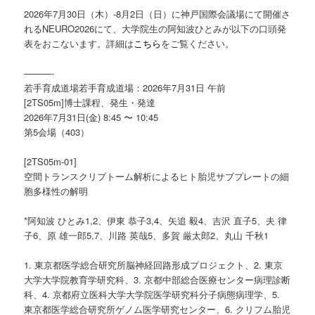
ツ
へ
2026年7月30日（木）-8月2日（日）に神戸国際会議場にて開催さ
れるNEURO2026にて、大学院生の阿知波ひとみが以下の口頭発
へ
移
表をおこないます。詳細は
こちら
をご覧ください。
移
動
———-
若手育成道場若手育成道場：2026年7月31日 午前
動
[2TS05m]博士課程、発生・発達
2026年7月31日(金) 8:45 〜 10:45
第5会場（403）
[2TS05m-01]
空間トランスクリプトーム解析によるヒト胎児サブプレートの細
胞多様性の解明
*阿知波 ひとみ1,2、伊東 恭子3,4、矢追 毅4、吉沢 直子5、夫 律
子6、原 雄一郎5,7、川路 英哉5、多賀 厳太郎2、丸山 千秋1
1. 東京都医学総合研究所脳神経回路形成プロジェクト、2. 東京
大学大学院教育学研究科、3. 京都中部総合医療センター病理診断
科、4. 京都府立医科大学大学院医学研究科分子病態病理学、5.
東京都医学総合研究所ゲノム医学研究センター、6. クリフム胎児