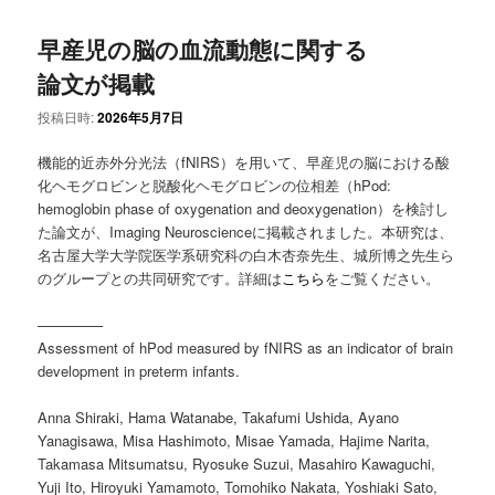
早産児の脳の血流動態に関する
論文が掲載
投稿日時:
2026年5月7日
機能的近赤外分光法（fNIRS）を用いて、早産児の脳における酸
化ヘモグロビンと脱酸化ヘモグロビンの位相差（hPod:
hemoglobin phase of oxygenation and deoxygenation）を検討し
た論文が、Imaging Neuroscienceに掲載されました。本研究は、
名古屋大学大学院医学系研究科の白木杏奈先生、城所博之先生ら
のグループとの共同研究です。詳細は
こちら
をご覧ください。
————–
Assessment of hPod measured by fNIRS as an indicator of brain
development in preterm infants.
Anna Shiraki, Hama Watanabe, Takafumi Ushida, Ayano
Yanagisawa, Misa Hashimoto, Misae Yamada, Hajime Narita,
Takamasa Mitsumatsu, Ryosuke Suzui, Masahiro Kawaguchi,
Yuji Ito, Hiroyuki Yamamoto, Tomohiko Nakata, Yoshiaki Sato,