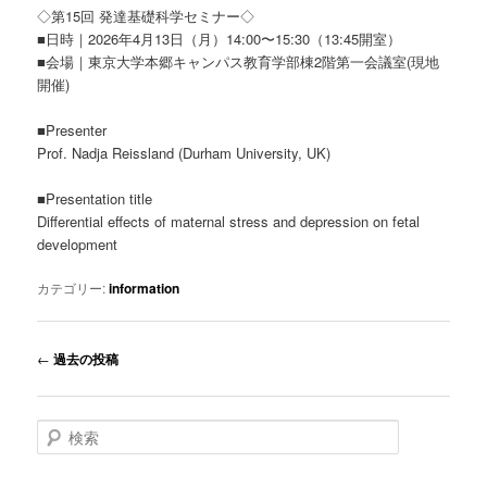
◇第15回 発達基礎科学セミナー◇
■日時｜2026年4月13日（月）14:00〜15:30（13:45開室）
■会場｜東京大学本郷キャンパス教育学部棟2階第一会議室(現地
開催)
■Presenter
Prof. Nadja Reissland (Durham University, UK)
■Presentation title
Differential effects of maternal stress and depression on fetal
development
カテゴリー:
information
投
←
過去の投稿
稿
ナ
ビ
検
ゲ
索
ー