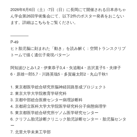
2026年6月6日（土）-7日（日）に長岡にて開催される日本赤ちゃ
ん学会第26回学術集会にて、以下2件のポスター発表をおこない
ます。詳細は
こちら
をご覧ください。
————–
P-49
ヒト胎児脳に刻まれた「動き」を読み解く：空間トランスクリプ
トームで描く遺伝子発現パターン
阿知波ひとみ1,2・伊東恭子3,4・矢追毅4・吉沢直子5・夫律子
6・原雄一郎5,7・川路英哉5・多賀厳太郎2・丸山千秋1
1. 東京都医学総合研究所脳神経回路形成プロジェクト
2. 東京大学大学院教育学研究科
3. 京都中部総合医療センター病理診断科
4. 京都府立医科大学大学院医学研究科分子病態病理学
5. 東京都医学総合研究所ゲノム医学研究センター
6. クリフム胎児診断クリニック胎児診断センター・胎児脳センタ
ー
7. 北里大学未来工学部