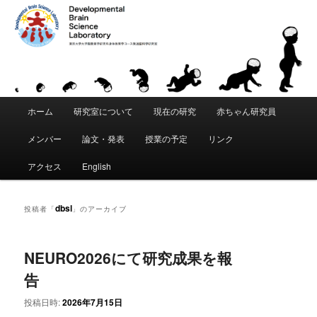
「発達脳科学」は、東京大学 大学院教育学研究科・身体教育学コースに創設
された教育研究分野です。「こころ」と「からだ」が発達することの根本的
な原理を科学的に追究します。脳・身体・環境の間の動的な相互作用を通じ
て、運動・知覚・認知などがいかにして獲得されるかを研究します。遺伝要
東京大学 大学院教育学研究科 発達脳
因と環境要因の複雑な関係を分析し、発達と学習における適応性、創造性、
個性の創発メカニズムの理解をめざします。
科学研究室｜Developmental Brain
メ
Science Laboratory
ホーム
研究室について
現在の研究
赤ちゃん研究員
メ
サ
イ
ン
メンバー
論文・発表
授業の予定
リンク
イ
ブ
メ
ニ
アクセス
English
ン
コ
ュ
ー
コ
ン
dbsl
投稿者「
」のアーカイブ
ン
テ
NEURO2026にて研究成果を報
テ
ン
告
ン
ツ
投稿日時:
2026年7月15日