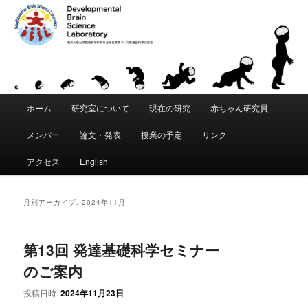
「発達脳科学」は、東京大学 大学院教育学研究科・身体教育学コースに創設
された教育研究分野です。「こころ」と「からだ」が発達することの根本的
な原理を科学的に追究します。脳・身体・環境の間の動的な相互作用を通じ
て、運動・知覚・認知などがいかにして獲得されるかを研究します。遺伝要
東京大学 大学院教育学研究科 発達脳
因と環境要因の複雑な関係を分析し、発達と学習における適応性、創造性、
個性の創発メカニズムの理解をめざします。
科学研究室｜Developmental Brain
メ
Science Laboratory
ホーム
研究室について
現在の研究
赤ちゃん研究員
メ
サ
イ
ン
メンバー
論文・発表
授業の予定
リンク
イ
ブ
メ
ニ
アクセス
English
ン
コ
ュ
ー
コ
ン
月別アーカイブ:
2024年11月
ン
テ
第13回 発達基礎科学セミナー
テ
ン
のご案内
ン
ツ
投稿日時:
2024年11月23日