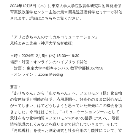
ツ
へ
2024年12月5日（木）に東京大学大学院教育学研究科附属発達保
育実践政策学センター主催の第13回発達基礎科学セミナーが開催
へ
移
されます。詳細は
こちら
をご覧ください。
移
動
———–
「アリと赤ちゃんのケミカルコミュニケーション」
動
尾﨑まみこ先生（神戸大学名誉教授）
日時：2024年12月5日 (木) 15:30〜16:30
場所：対面・オンラインのハイブリッド開催
・対面： 東京大学本郷キャンパス 教育学部棟357/358
・オンライン： Zoom Meeting
要旨：
「ありちゃん」から「あかちゃん」へ、フェロモン（様）化合物
の実体解明と機能の証明、応用展開へ、好奇心のままに関心が広
がってしまい、はてどうしようと思っていた矢先にこの機会を頂
きました。今日ははじめに、“コミュニケーションツールとして
意味をもつ化学物質＝フェロモン”の匂いの世界について、嗅覚
情報認識のしくみなどを織りまぜて紹介していきます。そして
「再現香料」を使った測定研究と社会利用の可能性について、皆