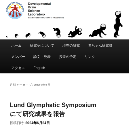
「発達脳科学」は、東京大学 大学院教育学研究科・身体教育学コースに創設
された教育研究分野です。「こころ」と「からだ」が発達することの根本的
な原理を科学的に追究します。脳・身体・環境の間の動的な相互作用を通じ
て、運動・知覚・認知などがいかにして獲得されるかを研究します。遺伝要
東京大学 大学院教育学研究科 発達脳
因と環境要因の複雑な関係を分析し、発達と学習における適応性、創造性、
個性の創発メカニズムの理解をめざします。
科学研究室｜Developmental Brain
メ
Science Laboratory
ホーム
研究室について
現在の研究
赤ちゃん研究員
メ
サ
イ
ン
メンバー
論文・発表
授業の予定
リンク
イ
ブ
メ
ニ
アクセス
English
ン
コ
ュ
ー
コ
ン
月別アーカイブ:
2024年6月
ン
テ
Lund Glymphatic Symposium
テ
ン
にて研究成果を報告
ン
ツ
投稿日時:
2024年6月24日