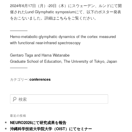
ツ
へ
2024年6月17日（月）-20日（木）にスウェーデン、ルンドにて開
催されたLund Glymphatic symposiumにて、以下のポスター発表
へ
移
をおこないました。詳細は
こちら
をご覧ください。
移
動
————–
Hemo-metabolic-glymphatic dynamics of the cortex measured
動
with functional near-infrared spectroscopy
Gentaro Taga and Hama Watanabe
Graduate School of Education, The University of Tokyo, Japan
————–
カテゴリー:
conferences
検
索
最近の投稿
NEURO2026にて研究成果を報告
沖縄科学技術大学院大学（OIST）にてセミナー