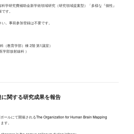
科学省科学研究費補助金新学術領域研究（研究領域提案型）「多様な『個性』
催です。
さい。事前参加登録は不要です。
科（教育学部）棟 2階 第1議室）
大学医学部放射線科 ）
発達に関する研究成果を報告
ンガポールにて開催される
The Organization for Human Brain Mapping
します。
l changes in the corpus callosum during infancy.