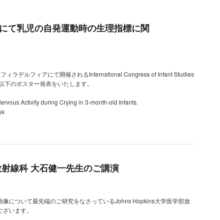
Congressにて乳児の自発運動時の生理指標に関
フィアにて開催されるInternational Congress of Infant Studies
以下のポスター発表をいたします。
ous Activity during Crying in 3-month-old Infants.
ga
学部放射線科 大石健一先生のご講演
について最先端のご研究をなさっているJohns Hopkins大学医学部放
ございます。