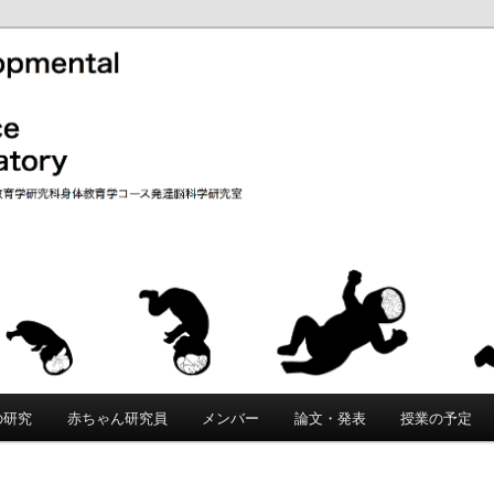
院教育学研究科・身体教育学コースに創設された教育研究分野です。「こ
的な原理を科学的に追究します。脳・身体・環境の間の動的な相互作用
教育学研究科 発達脳科学研究室｜
して獲得されるかを研究します。遺伝要因と環境要因の複雑な関係を分
、個性の創発メカニズムの理解をめざします。
rain Science Laboratory
の研究
赤ちゃん研究員
メンバー
論文・発表
授業の予定