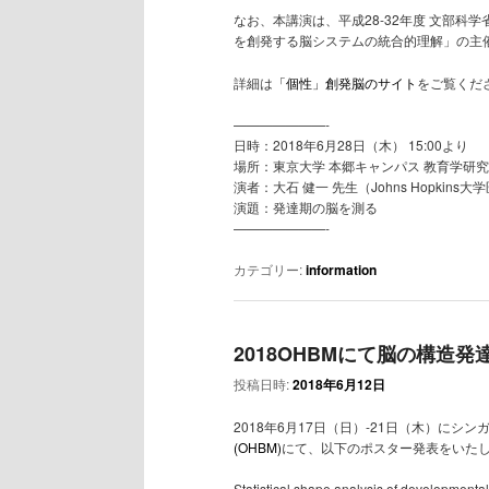
なお、本講演は、平成28-32年度 文部
を創発する脳システムの統合的理解」の主
詳細は
「個性」創発脳のサイト
をご覧くだ
———————-
日時：2018年6月28日（木） 15:00より
場所：東京大学 本郷キャンパス 教育学研究
演者：大石 健一 先生（Johns Hopkins
演題：発達期の脳を測る
———————-
カテゴリー:
information
2018OHBMにて脳の構造
投稿日時:
2018年6月12日
2018年6月17日（日）-21日（木）にシ
(OHBM)
にて、以下のポスター発表をいた
Statistical shape analysis of developmenta