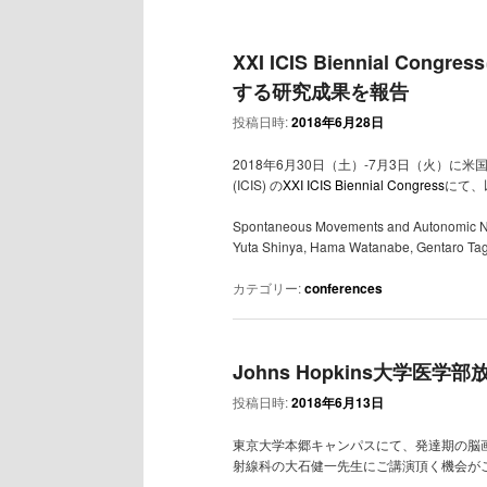
ン
コ
ュ
ー
コ
ン
XXI ICIS Biennial 
する研究成果を報告
ン
テ
投稿日時:
2018年6月28日
テ
ン
2018年6月30日（土）-7月3日（火）に米国フィラデル
ン
ツ
(ICIS) の
XXI ICIS Biennial Congress
にて、
ツ
へ
Spontaneous Movements and Autonomic Nerv
Yuta Shinya, Hama Watanabe, Gentaro Ta
へ
移
カテゴリー:
conferences
移
動
動
Johns Hopkins大学医
投稿日時:
2018年6月13日
東京大学本郷キャンパスにて、発達期の脳画像
射線科の大石健一先生にご講演頂く機会が