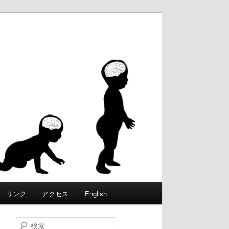
ころ」
を通じ
析し、
リンク
アクセス
English
検