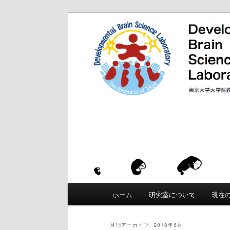
「発達脳科学」は、東京大学 大学
と「からだ」が発達することの根本
東京大学 大学院
て、運動・知覚・認知などがいかに
発達と学習における適応性、創造性
Developmental B
メ
メ
サ
ホーム
研究室について
現在
イ
ン
イ
ブ
メ
月別アーカイブ:
2018年6月
ニ