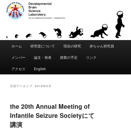
「発達脳科学」は、東京大学 大学院教育学研究科・身体教育学コースに創設
された教育研究分野です。「こころ」と「からだ」が発達することの根本的
な原理を科学的に追究します。脳・身体・環境の間の動的な相互作用を通じ
て、運動・知覚・認知などがいかにして獲得されるかを研究します。遺伝要
東京大学 大学院教育学研究科 発達脳
因と環境要因の複雑な関係を分析し、発達と学習における適応性、創造性、
個性の創発メカニズムの理解をめざします。
科学研究室｜Developmental Brain
メ
Science Laboratory
ホーム
研究室について
現在の研究
赤ちゃん研究員
メ
サ
イ
ン
メンバー
論文・発表
授業の予定
リンク
イ
ブ
メ
ニ
アクセス
English
ン
コ
ュ
ー
コ
ン
月別アーカイブ:
2019年5月
ン
テ
the 20th Annual Meeting of
テ
ン
Infantile Seizure Societyにて
ン
ツ
講演