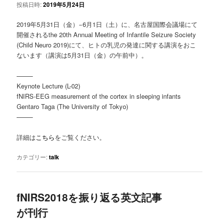
投稿日時:
2019年5月24日
ツ
へ
2019年5月31日（金）−6月1日（土）に、名古屋国際会議場にて
へ
移
開催されるthe 20th Annual Meeting of Infantile Seizure Society
(Child Neuro 2019)にて、ヒトの乳児の発達に関する講演をおこ
移
動
ないます（講演は5月31日（金）の午前中）。
動
——–
Keynote Lecture (L-02)
fNIRS-EEG measurement of the cortex in sleeping infants
Gentaro Taga (The University of Tokyo)
——–
詳細は
こちら
をご覧ください。
カテゴリー:
talk
fNIRS2018を振り返る英文記事
が刊行