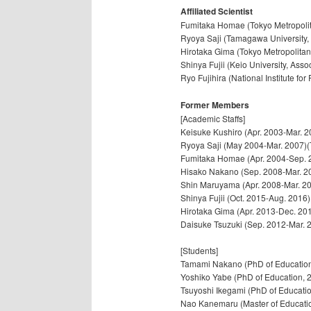
Affiliated Scientist
Fumitaka Homae (Tokyo Metropolita
Ryoya Saji (Tamagawa University, 
Hirotaka Gima (Tokyo Metropolitan 
Shinya Fujii (Keio University, Asso
Ryo Fujihira (National Institute fo
Former Members
[Academic Staffs]
Keisuke Kushiro (Apr. 2003-Mar. 20
Ryoya Saji (May 2004-Mar. 2007)(
Fumitaka Homae (Apr. 2004-Sep. 20
Hisako Nakano (Sep. 2008-Mar. 200
Shin Maruyama (Apr. 2008-Mar. 20
Shinya Fujii (Oct. 2015-Aug. 2016)
Hirotaka Gima (Apr. 2013-Dec. 2016
Daisuke Tsuzuki (Sep. 2012-Mar. 2
[Students]
Tamami Nakano (PhD of Education,
Yoshiko Yabe (PhD of Education, 2
Tsuyoshi Ikegami (PhD of Educatio
Nao Kanemaru (Master of Educati