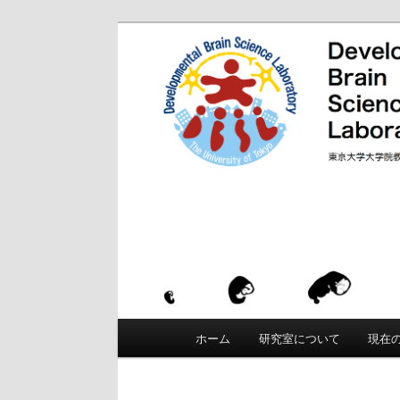
「発達脳科学」は、東京大学 大学
と「からだ」が発達することの根本
東京大学 大学院
て、運動・知覚・認知などがいかに
発達と学習における適応性、創造性
Developmental B
メ
メ
ホーム
研究室について
現在
イ
ン
イ
メ
ニ