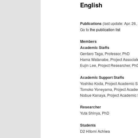
ン
English
ュ
ー
コ
Publications
(last update: Apr. 26,
ン
Go to
the publication list
テ
Members
Academic Staffs
ン
Gentaro Taga, Professor, PhD
Hama Watanabe, Project Associate
ツ
Eujin Lee, Project Researcher, Ph
へ
Academic Support Staffs
Yoshiko Koda, Project Academic Su
移
Tomoko Yoneyama, Project Academ
Nobue Kanaya, Project Academic S
動
Researcher
Yuta Shinya, PhD
Students
D2 Hitomi Achiwa