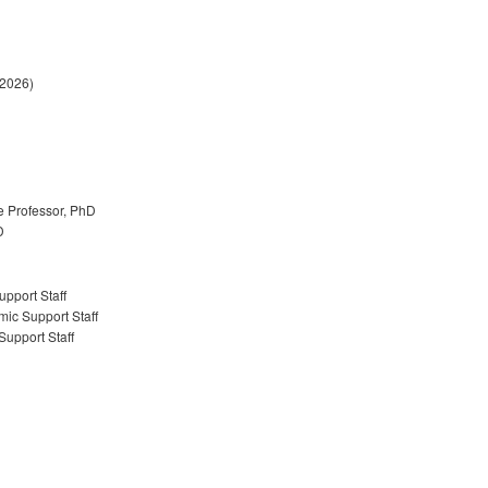
 2026)
 Professor, PhD
D
pport Staff
ic Support Staff
upport Staff