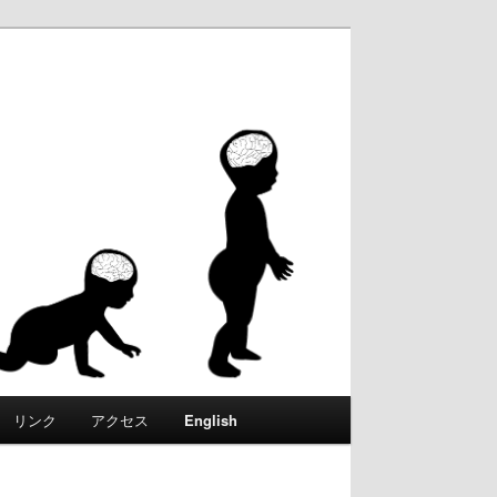
ころ」
を通じ
析し、
リンク
アクセス
English