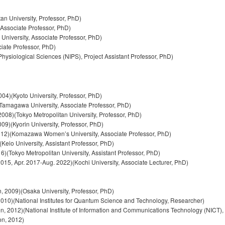
n University, Professor, PhD)
Associate Professor, PhD)
University, Associate Professor, PhD)
ciate Professor, PhD)
r Physiological Sciences (NIPS), Project Assistant Professor, PhD)
04)(Kyoto University, Professor, PhD)
Tamagawa University, Associate Professor, PhD)
08)(Tokyo Metropolitan University, Professor, PhD)
9)(Kyorin University, Professor, PhD)
12)(Komazawa Women’s University, Associate Professor, PhD)
(Keio University, Assistant Professor, PhD)
)(Tokyo Metropolitan University, Assistant Professor, PhD)
015, Apr. 2017-Aug. 2022)(Kochi University, Associate Lecturer, PhD)
 2009)(Osaka University, Professor, PhD)
010)(National Institutes for Quantum Science and Technology, Researcher)
n, 2012)(National Institute of Information and Communications Technology (NICT)
on, 2012)