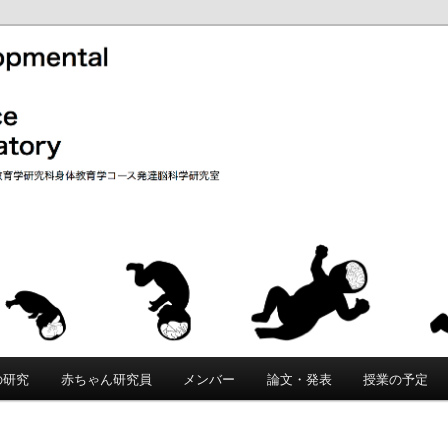
院教育学研究科・身体教育学コースに創設された教育研究分野です。「こ
的な原理を科学的に追究します。脳・身体・環境の間の動的な相互作用
教育学研究科 発達脳科学研究室｜
して獲得されるかを研究します。遺伝要因と環境要因の複雑な関係を分
、個性の創発メカニズムの理解をめざします。
rain Science Laboratory
の研究
赤ちゃん研究員
メンバー
論文・発表
授業の予定