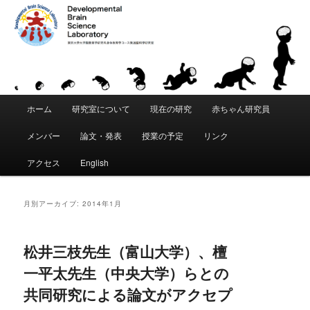
「発達脳科学」は、東京大学 大学院教育学研究科・身体教育学コースに創設
された教育研究分野です。「こころ」と「からだ」が発達することの根本的
な原理を科学的に追究します。脳・身体・環境の間の動的な相互作用を通じ
て、運動・知覚・認知などがいかにして獲得されるかを研究します。遺伝要
東京大学 大学院教育学研究科 発達脳
因と環境要因の複雑な関係を分析し、発達と学習における適応性、創造性、
個性の創発メカニズムの理解をめざします。
科学研究室｜Developmental Brain
メ
Science Laboratory
ホーム
研究室について
現在の研究
赤ちゃん研究員
メ
サ
イ
ン
メンバー
論文・発表
授業の予定
リンク
イ
ブ
メ
ニ
アクセス
English
ン
コ
ュ
ー
コ
ン
月別アーカイブ:
2014年1月
ン
テ
松井三枝先生（富山大学）、檀
テ
ン
一平太先生（中央大学）らとの
ン
ツ
共同研究による論文がアクセプ