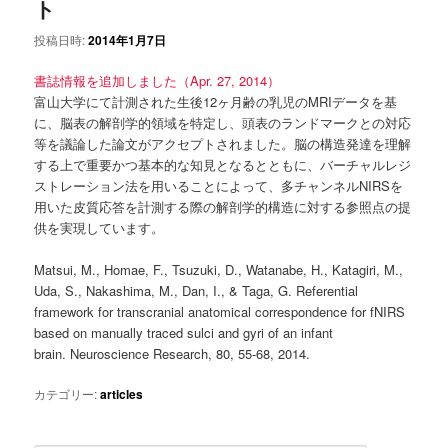
ト
ツ
へ
投稿日時:
2014年1月7日
へ
移
書誌情報を追加しました（Apr. 27, 2014）
移
動
富山大学にて計測された生後12ヶ月齢の乳児のMRIデータを基
に、脳表の解剖学的領域を特定し、頭表のランドマークとの対応
動
等を議論した論文がアクセプトされました。脳の構造発達を理解
する上で重要かつ基本的な知見となるとともに、バーチャルレジ
ストレーション法を用いることによって、多チャンネルNIRSを
用いた皮質応答を計測する際の解剖学的構造に対する参照点の提
供を実現しています。
Matsui, M., Homae, F., Tsuzuki, D., Watanabe, H., Katagiri, M.,
Uda, S., Nakashima, M., Dan, I., & Taga, G. Referential
framework for transcranial anatomical correspondence for fNIRS
based on manually traced sulci and gyri of an infant
brain. Neuroscience Research, 80, 55-68, 2014.
カテゴリー:
articles