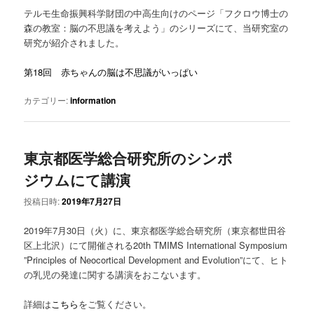
ツ
へ
テルモ生命振興科学財団の中高生向けのページ「フクロウ博士の
森の教室：脳の不思議を考えよう」のシリーズにて、当研究室の
へ
移
研究が紹介されました。
移
動
第18回 赤ちゃんの脳は不思議がいっぱい
動
カテゴリー:
information
東京都医学総合研究所のシンポ
ジウムにて講演
投稿日時:
2019年7月27日
2019年7月30日（火）に、東京都医学総合研究所（東京都世田谷
区上北沢）にて開催される20th TMIMS International Symposium
”Principles of Neocortical Development and Evolution”にて、ヒト
の乳児の発達に関する講演をおこないます。
詳細は
こちら
をご覧ください。