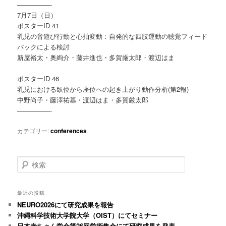
—————-
7月7日（日）
ポスターID 41
乳児の音遊び行動と心拍変動：自発的な四肢運動の聴覚フィード
バックによる検討
新屋裕太・奥絢介・藤井進也・多賀厳太郎・渡辺はま
ポスターID 46
乳児における臥位から座位への起き上がり動作分析(第2報)
中野尚子・藤澤祐基・渡辺はま・多賀厳太郎
—————-
カテゴリー:
conferences
検
索
最近の投稿
NEURO2026にて研究成果を報告
沖縄科学技術大学院大学（OIST）にてセミナー
日本赤ちゃん学会第26回学術集会にて研究成果を発表