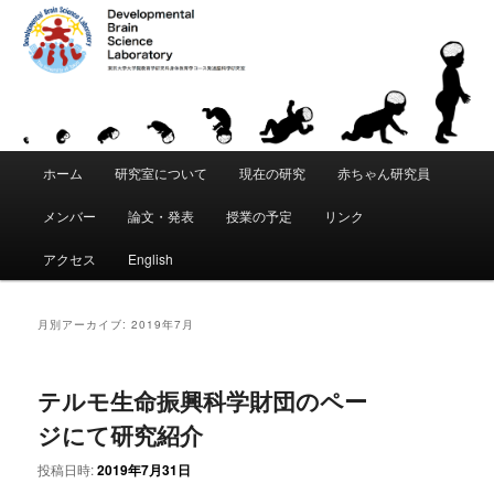
「発達脳科学」は、東京大学 大学院教育学研究科・身体教育学コースに創設
された教育研究分野です。「こころ」と「からだ」が発達することの根本的
な原理を科学的に追究します。脳・身体・環境の間の動的な相互作用を通じ
て、運動・知覚・認知などがいかにして獲得されるかを研究します。遺伝要
東京大学 大学院教育学研究科 発達脳
因と環境要因の複雑な関係を分析し、発達と学習における適応性、創造性、
個性の創発メカニズムの理解をめざします。
科学研究室｜Developmental Brain
メ
Science Laboratory
ホーム
研究室について
現在の研究
赤ちゃん研究員
メ
サ
イ
ン
メンバー
論文・発表
授業の予定
リンク
イ
ブ
メ
ニ
アクセス
English
ン
コ
ュ
ー
コ
ン
月別アーカイブ:
2019年7月
ン
テ
テルモ生命振興科学財団のペー
テ
ン
ジにて研究紹介
ン
ツ
投稿日時:
2019年7月31日