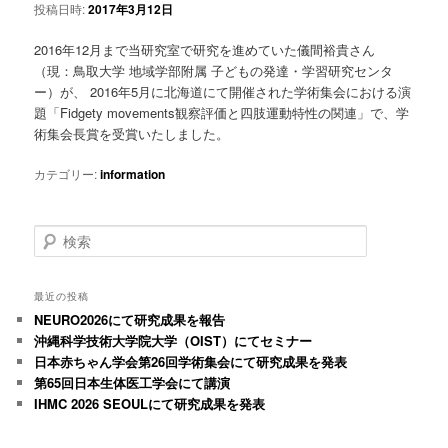
投稿日時:
2017年3月12日
ツ
へ
2016年12月まで当研究室で研究を進めていた儀間裕貴さん
へ
移
（現：鳥取大学 地域学部附属 子どもの発達・学習研究センタ
ー）が、 2016年5月に北海道にて開催された学術集会における演
移
動
題「Fidgety movements観察評価と四肢運動特性の関連」で、学
術集会長賞を受賞いたしました。
動
カテゴリー:
information
検
索
最近の投稿
NEURO2026にて研究成果を報告
沖縄科学技術大学院大学（OIST）にてセミナー
日本赤ちゃん学会第26回学術集会にて研究成果を発表
第65回日本生体医工学会にて講演
IHMC 2026 SEOULにて研究成果を発表