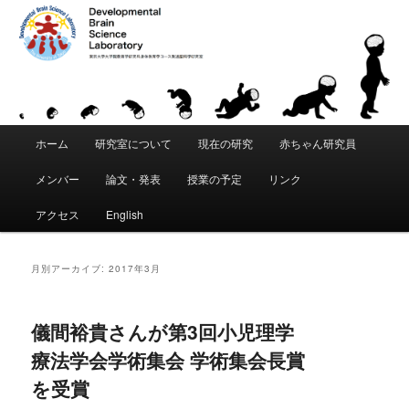
「発達脳科学」は、東京大学 大学院教育学研究科・身体教育学コースに創設
された教育研究分野です。「こころ」と「からだ」が発達することの根本的
な原理を科学的に追究します。脳・身体・環境の間の動的な相互作用を通じ
て、運動・知覚・認知などがいかにして獲得されるかを研究します。遺伝要
東京大学 大学院教育学研究科 発達脳
因と環境要因の複雑な関係を分析し、発達と学習における適応性、創造性、
個性の創発メカニズムの理解をめざします。
科学研究室｜Developmental Brain
メ
Science Laboratory
ホーム
研究室について
現在の研究
赤ちゃん研究員
メ
サ
イ
ン
メンバー
論文・発表
授業の予定
リンク
イ
ブ
メ
ニ
アクセス
English
ン
コ
ュ
ー
コ
ン
月別アーカイブ:
2017年3月
ン
テ
儀間裕貴さんが第3回小児理学
テ
ン
療法学会学術集会 学術集会長賞
ン
ツ
を受賞