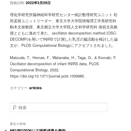
投稿日時:
2022年3月29日
ツ
へ
理化学研究所脳神経科学研究センター統計数理研究ユニット 松
へ
移
田孟留ユニットリーダー、東京大学大学院情報理工学系研究科
駒木文保教授、東京都立大学大学院人文科学研究科 保前文高教
移
動
授とともに進めて来た、oscillator decompisition method (OSC-
DECOMP)を用いてfNIRSで計測した乳児の脳活動を検討した論
動
文が、PLOS Computational Biologyにアクセプトされました。
Matsuda, T., Homae, F., Watanabe, H., Taga, G., & Komaki, F.
Oscillator decomposition of infant fNIRS data, PLOS
Computational Biology, 2022,
https://doi.org/10.1371/journal.pcbi.1009985.
カテゴリー:
articles
検
索
最近の投稿
NEURO2026にて研究成果を報告