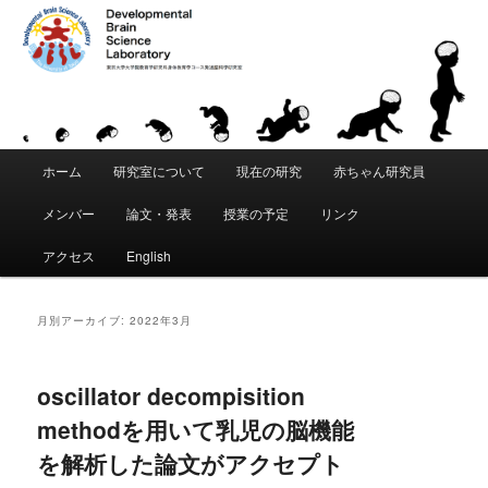
「発達脳科学」は、東京大学 大学院教育学研究科・身体教育学コースに創設
された教育研究分野です。「こころ」と「からだ」が発達することの根本的
な原理を科学的に追究します。脳・身体・環境の間の動的な相互作用を通じ
て、運動・知覚・認知などがいかにして獲得されるかを研究します。遺伝要
東京大学 大学院教育学研究科 発達脳
因と環境要因の複雑な関係を分析し、発達と学習における適応性、創造性、
個性の創発メカニズムの理解をめざします。
科学研究室｜Developmental Brain
メ
Science Laboratory
ホーム
研究室について
現在の研究
赤ちゃん研究員
メ
サ
イ
ン
メンバー
論文・発表
授業の予定
リンク
イ
ブ
メ
ニ
アクセス
English
ン
コ
ュ
ー
コ
ン
月別アーカイブ:
2022年3月
ン
テ
oscillator decompisition
テ
ン
methodを用いて乳児の脳機能
ン
ツ
を解析した論文がアクセプト